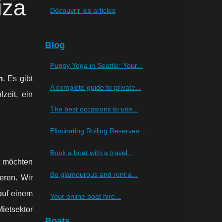
iza
Découvrir les articles
Blog
Puppy Yoga in Seattle: Your...
n
. Es gibt
A complete guide to private...
zeit, ein
The best occasions to use...
Eliminating Rolling Reserves:...
Book a boat with a travel...
ht möchten
Be glamourous and rent a...
eren. Wir
auf einem
Your online boat hire...
Mietsektor
Boats