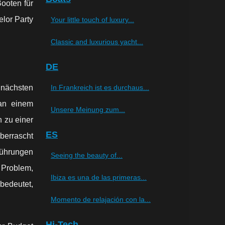
Booten für
elor Party
Your little touch of luxury...
Classic and luxurious yacht...
DE
m nächsten
In Frankreich ist es durchaus...
 an einem
Unsere Meinung zum...
 zu einer
ES
berrascht
Führungen
Seeing the beauty of...
n Problem,
Ibiza es una de las primeras...
bedeutet,
Momento de relajación con la...
Hi-Tech